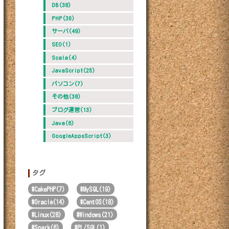
DB(38)
PHP(30)
サーバ(49)
SEO(1)
Scala(4)
JavaScript(25)
パソコン(7)
その他(38)
ブログ運営(13)
Java(6)
GoogleAppsScript(3)
タグ
#
CakePHP(7)
#
MySQL(19)
#
Oracle(14)
#
CentOS(18)
#
Linux(28)
#
Windows(21)
#
Spark(6)
#
PL/SQL(1)