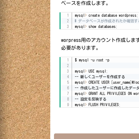
ベースを作成します。
mysql
>
 create database wordpress
;
# データベースが作成されたか確認す

mysql
>
 show databases
;
worpress用のアカウント作成し
必要があります。
$ mysql -u root -p

mysql
>
 USE mysql
;
-- 新しくユーザーを作成する

mysql
>
 CREATE USER 
[
user_name
]
@lo
-- 作成したユーザーに作成したデー
mysql
>
 GRANT ALL PRIVILEGES ON wo
-- 設定を反映する

mysql
>
 FLUSH PRIVILEGES
;