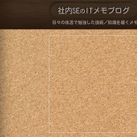
社内SE
ITメモブログ
の
日々の生活で勉強した技術／知識を緩くメ