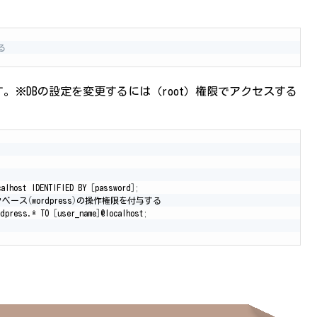
る
ます。※DBの設定を変更するには（root）権限でアクセスする
calhost IDENTIFIED BY 
[
password
]
;
タベース
(
wordpress
)
の操作権限を付与する

rdpress.* TO 
[
user_name
]
@localhost
;