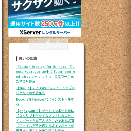
最近の記事
「Docker Desktop for Windows」でd
ocker-compose up中に「user declin
ed directory sharing」のエラーが出
た時の対処法
【Vue.js】Vue.jsのインストールとプロ
ジェクトの新規作成
Node.jsをWindows10にインストールす
る
【phpMyAdmin】データインポート時に
「スクリプトがタイムアウトしました。
インポートを完了させたいのであれば同
じファイルを再送信すればインポートが
再開されます」が出た時の対処法