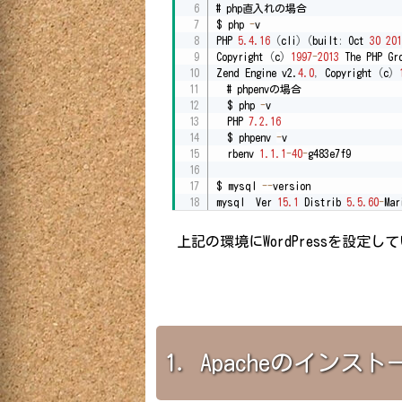
# php直入れの場合

$ php 
-
v

PHP 
5.4
.16
(
cli
)
(
built
:
 Oct 
30
201
Copyright 
(
c
)
1997
-
2013
 The PHP Gro
Zend Engine v2.
4.0
,
 Copyright 
(
c
)
  # phpenvの場合

  $ php 
-
v

  PHP 
7.2
.16
  $ phpenv 
-
v

  rbenv 
1.1
.1
-
40
-
g483e7f9

$ mysql 
-
-
version

mysql  Ver 
15.1
 Distrib 
5.5
.60
-
Mar
上記の環境にWordPressを設定し
1．Apacheのインスト