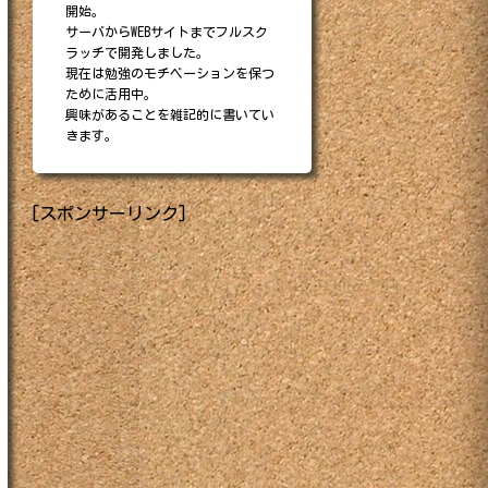
開始。
サーバからWEBサイトまでフルスク
ラッチで開発しました。
現在は勉強のモチベーションを保つ
ために活用中。
興味があることを雑記的に書いてい
きます。
[スポンサーリンク]