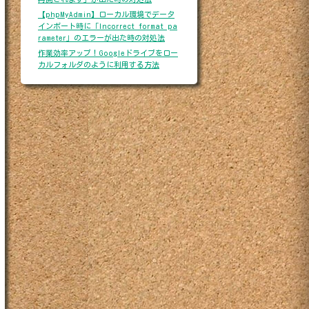
【phpMyAdmin】ローカル環境でデータ
インポート時に「Incorrect format pa
rameter」のエラーが出た時の対処法
作業効率アップ！Googleドライブをロー
カルフォルダのように利用する方法