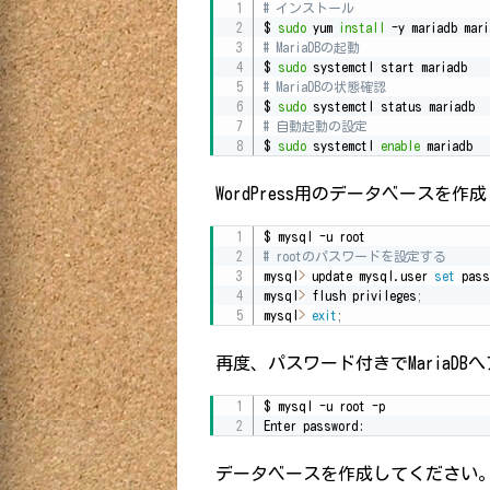
# インストール

$ 
sudo
 yum 
install
# MariaDBの起動

$ 
sudo
# MariaDBの状態確認

$ 
sudo
# 自動起動の設定

$ 
sudo
 systemctl 
enable
 mariadb
WordPress用のデータベースを作
# rootのパスワードを設定する

mysql
>
 update mysql.user 
set
 pass
mysql
>
 flush privileges
;
mysql
>
exit
;
再度、パスワード付きでMariaDB
$ mysql -u root -p

Enter password:
データベースを作成してください。※