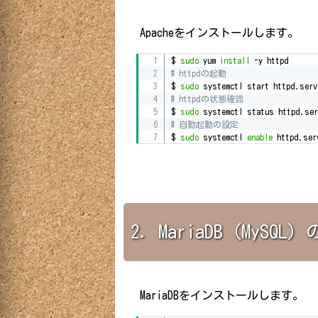
Apacheをインストールします。
$ 
sudo
 yum 
install
# httpdの起動

$ 
sudo
# httpdの状態確認

$ 
sudo
# 自動起動の設定

$ 
sudo
 systemctl 
enable
 httpd.ser
2．MariaDB（MySQ
MariaDBをインストールします。