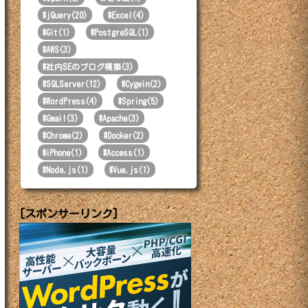
#
jQuery(20)
#
Excel(4)
#
Git(1)
#
PostgreSQL(1)
#
AWS(3)
#
社内SEのブログ構築(3)
#
SQLServer(12)
#
Cygwin(2)
#
WordPress(4)
#
Spring(5)
#
Gmail(3)
#
Apache(3)
#
Chrome(2)
#
Docker(2)
#
iPhone(1)
#
Access(1)
#
Node.js(1)
#
Vue.js(1)
[スポンサーリンク]