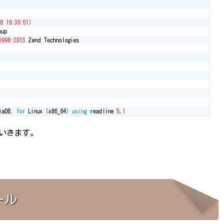
8
19
:
30
:
51
)
up

1998
-
2013
 Zend Technologies

iaDB
,
for
 Linux 
(
x86_64
)
using
 readline 
5.1
ていきます。
ール