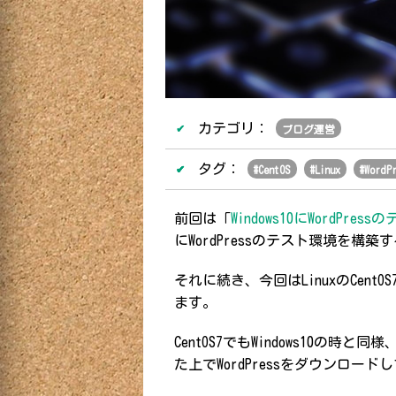
カテゴリ：
ブログ運営
タグ：
#
CentOS
#
Linux
#
WordP
前回は「
Windows10にWordPr
にWordPressのテスト環境を構
それに続き、今回はLinuxのCent
ます。
CentOS7でもWindows10の
た上でWordPressをダウンロー