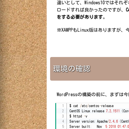
違いとして、Windows10ではそれ
ロードすれば良かったのですが、
をする必要があります
。
※XAMPPもLinux版はあります
環境の確認
WordPressの構築の前に、まず
$ cat 
/
etc
/
centos
-
release

CentOS Linux release 
7.2
.1511
(
Cor
$ httpd 
-
v

Server version
:
 Apache
/
2.4
.6
(
Cent
Server built
:
   Nov  
5
2018
01
:
47
:
0