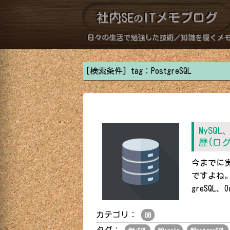
社内SE
ITメモブログ
の
日々の生活で勉強した技術／知識を緩くメ
[検索条件] tag：PostgreSQL
MySQL
歴(ロ
今までに
ですよね。
greSQ
カテゴリ：
DB