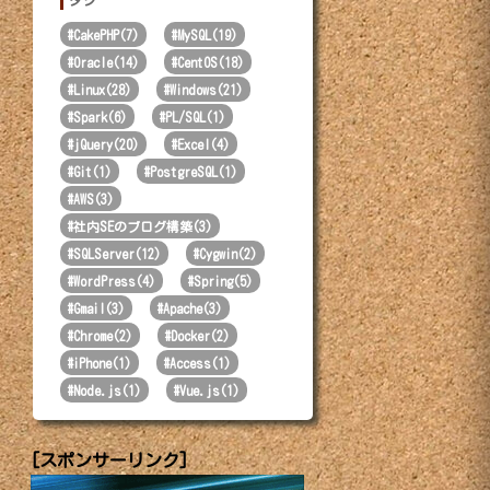
タグ
#
CakePHP(7)
#
MySQL(19)
#
Oracle(14)
#
CentOS(18)
#
Linux(28)
#
Windows(21)
#
Spark(6)
#
PL/SQL(1)
#
jQuery(20)
#
Excel(4)
#
Git(1)
#
PostgreSQL(1)
#
AWS(3)
#
社内SEのブログ構築(3)
#
SQLServer(12)
#
Cygwin(2)
#
WordPress(4)
#
Spring(5)
#
Gmail(3)
#
Apache(3)
#
Chrome(2)
#
Docker(2)
#
iPhone(1)
#
Access(1)
#
Node.js(1)
#
Vue.js(1)
[スポンサーリンク]