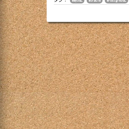
タグ：
#
MySQL
#
Oracle
#
PostgreSQL