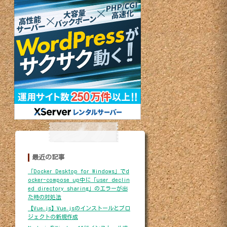
最近の記事
「Docker Desktop for Windows」でd
ocker-compose up中に「user declin
ed directory sharing」のエラーが出
た時の対処法
【Vue.js】Vue.jsのインストールとプロ
ジェクトの新規作成