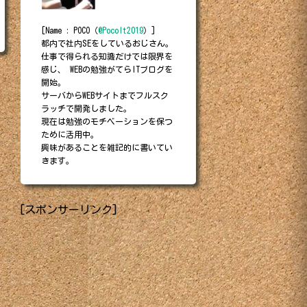
[Name : POCO（
@PocoIt2019
）]
都内で社内SEをしているおじさん。
仕事で得られる知識だけでは限界を
感じ、 WEBの勉強がてらITブログを
開始。
サーバからWEBサイトまでフルスク
ラッチで開発しました。
現在は勉強のモチベーションを保つ
ために活用中。
興味があることを雑記的に書いてい
きます。
[スポンサーリンク]