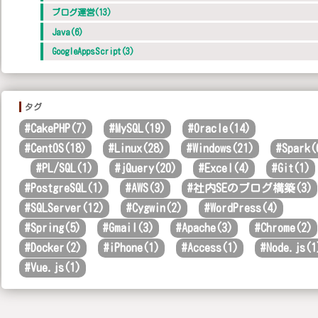
ブログ運営(13)
Java(6)
GoogleAppsScript(3)
タグ
#
CakePHP(7)
#
MySQL(19)
#
Oracle(14)
#
CentOS(18)
#
Linux(28)
#
Windows(21)
#
Spark(
#
PL/SQL(1)
#
jQuery(20)
#
Excel(4)
#
Git(1)
#
PostgreSQL(1)
#
AWS(3)
#
社内SEのブログ構築(3)
#
SQLServer(12)
#
Cygwin(2)
#
WordPress(4)
#
Spring(5)
#
Gmail(3)
#
Apache(3)
#
Chrome(2)
#
Docker(2)
#
iPhone(1)
#
Access(1)
#
Node.js(1
#
Vue.js(1)