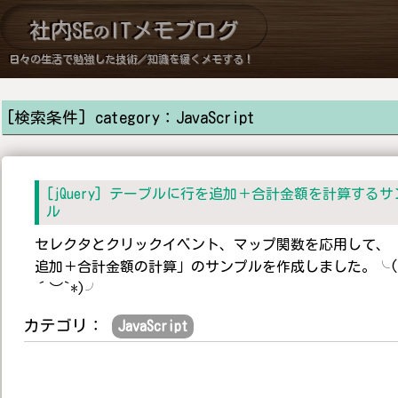
社内SE
ITメモブログ
の
日々の生活で勉強した技術／知識を緩くメモする！
[検索条件] category：JavaScript
[jQuery] テーブルに行を追加＋合計金額を計算するサ
ル
セレクタとクリックイベント、マップ関数を応用して、
追加＋合計金額の計算」のサンプルを作成しました。╰(
´︶`*)╯
カテゴリ：
JavaScript