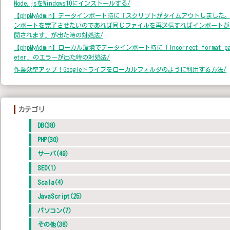
Node.jsをWindows10にインストールする/
【phpMyAdmin】データインポート時に「スクリプトがタイムアウトしました
ンポートを完了させたいのであれば同じファイルを再送信すればインポートが
開されます」が出た時の対処法/
【phpMyAdmin】ローカル環境でデータインポート時に「Incorrect format pa
eter」のエラーが出た時の対処法/
作業効率アップ！Googleドライブをローカルフォルダのように利用する方法/
カテゴリ
DB(38)
PHP(30)
サーバ(49)
SEO(1)
Scala(4)
JavaScript(25)
パソコン(7)
その他(38)