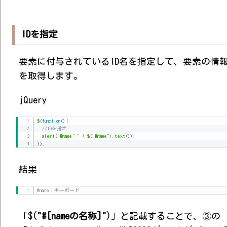
IDを指定
要素に付与されているID名を指定して、要素の情
を取得します。
jQuery
$
(
function
(
)
{
//IDを指定
alert
(
"#name："
+
$
(
"#name"
)
.
text
(
)
)
;
}
)
;
結果
#name：キーボード
「$(
"#[nameの名称]"
)」と記載することで、③の