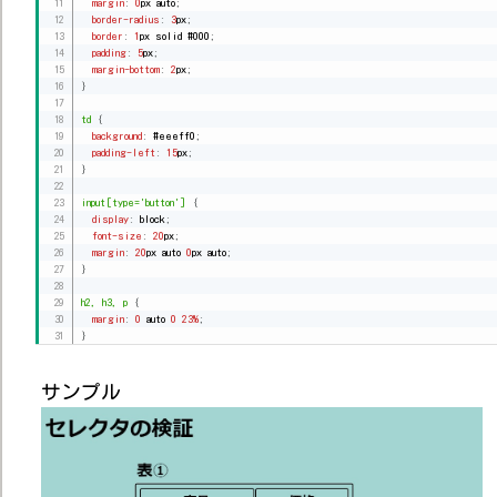
margin
:
0
px auto
;
border-radius
:
3
px
;
border
:
1
px solid 
#000
;
padding
:
5
px
;
margin-bottom
:
2
px
;
}
td 
{
background
:
#eeeff0
;
padding-left
:
15
px
;
}
input
[type='button']
{
display
:
 block
;
font-size
:
20
px
;
margin
:
20
px auto 
0
px auto
;
}
h2, h3, p 
{
margin
:
0
 auto 
0
23%
;
}
サンプル