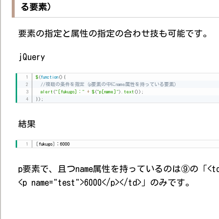
る要素）
要素の指定と属性の指定の合わせ技も可能です。
jQuery
$
(
function
(
)
{
//複数の条件を指定（p要素の中にname属性を持っている要素）
alert
(
"[fukugo]："
+
$
(
"p[name]"
)
.
text
(
)
)
;
}
)
;
結果
[
fukugo
]
：6000
p要素で、且つname属性を持っているのは⑨の「<td
<p name="test">6000</p></td>」のみです。