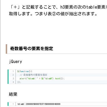
「＋」と記載することで、h3要素の次のtable要素
取得します。つまり表②の値が抽出されます。
奇数番号の要素を指定
jQuery
$
(
function
(
)
{
// 奇数番号の要素を指定
alert
(
"td:odd："
+
$
(
"td:odd"
)
.
text
(
)
)
;
}
)
;
結果
td:odd：20000050000TEST15000600040000