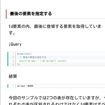
最後の要素を指定する
td要素の内、最後に登場する要素を取得していま
す。
jQuery
$
(
function
(
)
{
// 最後の要素を指定する
alert
(
"td:last："
+
$
(
"td:last"
)
.
text
(
)
)
;
}
)
;
結果
td:last：40000
今回のサンプルでは2つの表が存在していますが、
れぞれの表が区別されるわけではなくtd要素はす