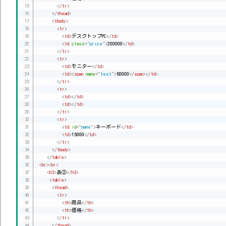
</
tr
>
</
thead
>
<
tbody
>
<
tr
>
<
td
>
デスクトップPC
</
td
>
<
td
class
=
"
price
"
>
200000
</
td
>
</
tr
>
<
tr
>
<
td
>
モニター
</
td
>
<
td
>
<
span
name
=
"
test
"
>
50000
</
span
>
</
td
>
</
tr
>
<
tr
>
<
td
>
</
td
>
<
td
>
</
td
>
</
tr
>
<
tr
>
<
td
id
=
"
name
"
>
キーボード
</
td
>
<
td
>
15000
</
td
>
</
tr
>
</
tbody
>
</
table
>
<
br
>
<
br
>
<
h3
>
表②
</
h3
>
<
table
>
<
thead
>
<
tr
>
<
th
>
商品
</
th
>
<
th
>
価格
</
th
>
</
tr
>
</
thead
>