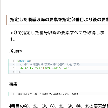
指定した順番以降の要素を指定(4番目より後の要
td()で指定した番号以降の要素すべてを取得しま
す。
jQuery
$
(
function
(
)
{
// 指定した順番以降の要素を指定(4番目より後の要素)
alert
(
"td:gt(3)："
+
$
(
"td:gt(3)"
)
.
text
(
)
)
;
}
)
;
結果
td:gt
(
3
)
：キーボード15000マウス6000プリンター40000
4番目の④、⑤、⑥、⑦、⑧、⑨、⑩、⑪の要素が