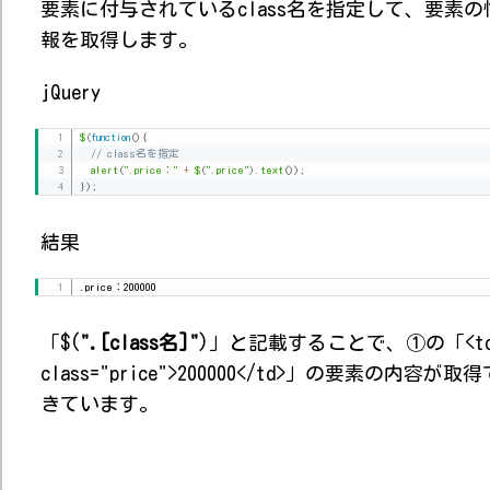
要素に付与されているclass名を指定して、要素の
報を取得します。
jQuery
$
(
function
(
)
{
// class名を指定
alert
(
".price："
+
$
(
".price"
)
.
text
(
)
)
;
}
)
;
結果
.price：200000
「$(
".[class名]"
)」と記載することで、①の「<t
class="price">200000</td>」の要素の内容が取得
きています。