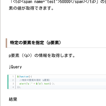
「<td><span name="test">50000</span></td>」
素の値が取得できます。
特定の要素を指定（p要素）
p要素（<p>）の情報を取得します。
jQuery
$
(
function
(
)
{
//特定の要素を指定（p要素）
alert
(
"p："
+
$
(
"p"
)
.
text
(
)
)
;
}
)
;
結果