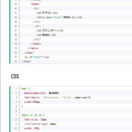
<
tbody
>
<
tr
>
<
td
>
マウス
</
td
>
<
td
>
<
p
name
=
"
test
"
>
6000
</
p
>
</
td
>
</
tr
>
<
tr
>
<
td
>
プリンター
</
td
>
<
td
>
40000
</
td
>
</
tr
>
</
tbody
>
</
table
>
</
body
>
<
p
id
=
"
test
"
>
</
p
>
</
html
>
CSS
body 
{
background-color
:
#a3d5d3
;
font-family
:
'Helvetica'
, 
'Arial'
, sans-serif
;
width
:
600
px
;
}
table,tr,th,td 
{
font-size
:
20
px
;
list-style-type
:
 none
;
width
:
55%
;