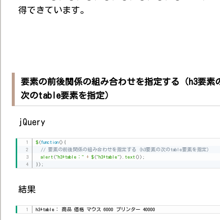
得できています。
要素の前後関係の組み合わせを指定する（h3要素
次のtable要素を指定）
jQuery
$
(
function
(
)
{
// 要素の前後関係の組み合わせを指定する（h3要素の次のtable要素を指定）
alert
(
"h3+table："
+
$
(
"h3+table"
)
.
text
(
)
)
;
}
)
;
結果
h3+table： 商品 価格 マウス 6000 プリンター 40000