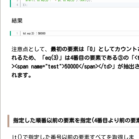
alert
(
"td:eq(3)："
+
$
(
"td:eq(3)"
)
.
text
(
)
)
;
}
)
;
結果
td:eq
(
3
)
：50000
注意点として、
最初の要素は「0」としてカウント
れるため、「eq(3)」は4番目の要素である③の「
<
><span name="test">50000</span></td>」が抽出
れます。
指定した順番以前の要素を指定(4番目より前の要
lt()で指定した番号以前の要素すべてを取得しま