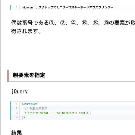
td:even：デスクトップPCモニターTESTキーボードマウスプリンター
偶数番号である⓪、②、④、⑥、⑧、⑩の要素が
得されます。
親要素を指定
jQuery
$
(
function
(
)
{
// 親要素を指定
alert
(
"td:parent："
+
$
(
"td:parent"
)
.
text
(
)
)
;
}
)
;
結果