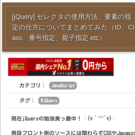
[jQuery] セレクタの使用方法、要素の指
定の仕方についてまとめてみた（ID、Cl
ass、番号指定、親子指定 etc）
カテゴリ：
JavaScript
タグ：
#
jQuery
現在jQueryの勉強真っ最中！╰(*´︶`*)╯
普段フロント側のソースには関わらずCSSやJavascr