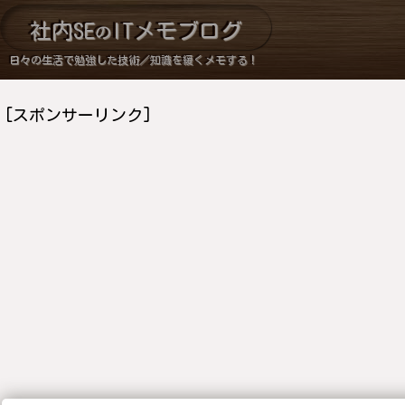
社内SE
ITメモブログ
の
日々の生活で勉強した技術／知識を緩くメモする！
[スポンサーリンク]