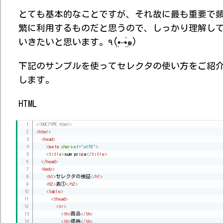
とても基本的なことですが、それ故に最も重要で
繁に利用するものだと思うので、しっかり理解し
いきたいと思います。٩(•̤̀ᵕ•̤́๑)
下記のサンプルを使ってセレクタの使い方をご紹
します。
HTML
<!DOCTYPE html>
<
html
>
<
head
>
<
meta
charset
=
"
utf8
"
>
<
title
>
sum price
</
title
>
</
head
>
<
body
>
<
h1
>
セレクタの検証
</
h1
>
<
h2
>
表①
</
h2
>
<
table
>
<
thead
>
<
tr
>
<
th
>
商品
</
th
>
<
th
>
価格
</
th
>