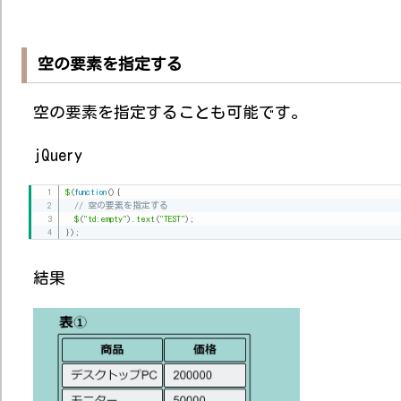
空の要素を指定する
空の要素を指定することも可能です。
jQuery
$
(
function
(
)
{
// 空の要素を指定する
$
(
"td:empty"
)
.
text
(
"TEST"
)
;
}
)
;
結果