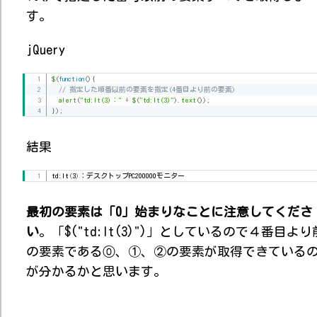
す。
jQuery
$
(
function
(
)
{
// 指定した順番以前の要素を指定(4番目より前の要素)
alert
(
"td:lt(3)："
+
$
(
"td:lt(3)"
)
.
text
(
)
)
;
}
)
;
結果
td:lt
(
3
)
：デスクトップPC200000モニター
最初の要素は「0」始まりなことに注意してくださ
い
。「$("td:lt(3)")」としているので４番目より
の要素である⓪、①、②の要素が取得できている
が分かるかと思います。