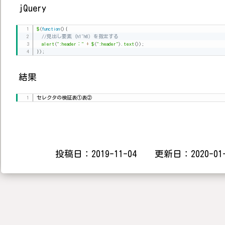
jQuery
$
(
function
(
)
{
//見出し要素（h1~h6）を指定する
alert
(
":header："
+
$
(
":header"
)
.
text
(
)
)
;
}
)
;
結果
セレクタの検証表①表②
投稿日：2019-11-04 更新日：2020-01-