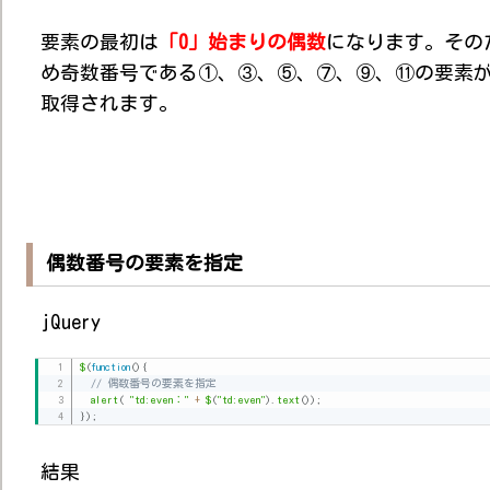
要素の最初は
「0」始まりの偶数
になります。その
め奇数番号である①、③、⑤、⑦、⑨、⑪の要素
取得されます。
偶数番号の要素を指定
jQuery
$
(
function
(
)
{
// 偶数番号の要素を指定
alert
(
"td:even："
+
$
(
"td:even"
)
.
text
(
)
)
;
}
)
;
結果