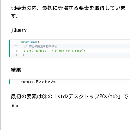
td要素の内、最初に登場する要素を取得していま
す。
jQuery
$
(
function
(
)
{
// 最初の要素を指定する
alert
(
"td:first："
+
$
(
"td:first"
)
.
text
(
)
)
;
}
)
;
結果
td:first：デスクトップPC
最初の要素は⓪の「<td>デスクトップPC</td>」で
す。