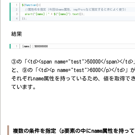
$
(
function
(
)
{
//属性名を指定（今回はname属性、imgやsrcなど指定するときによく使う）
alert
(
"[name]；"
+
$
(
"[name]"
)
.
text
(
)
)
;
}
)
;
結果
[
name
]
；500006000
③の「<td><span name="test">50000</span></td
と、⑨の「<td><p name="test">6000</p></td>」
それぞれname属性を持っているため、値を取得で
ています。
複数の条件を指定（p要素の中にname属性を持っ