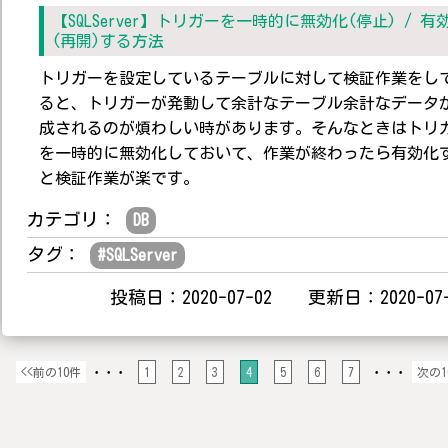
【SQLServer】トリガーを一時的に無効化(停止) / 有
(再開)する方法
トリガーを設定しているテーブルに対して検証作業をし
ると、トリガーが発動して余計なテーブル余計なデータ
成されるのが煩わしい時があります。そんなときはトリ
を一時的に無効化しておいて、作業が終わったら有効化
と検証作業が楽です。
カテゴリ：
DB
タグ：
#
SQLServer
投稿日：2020-07-02 更新日：2020-07-
<<前の10件
・・・
1
2
3
4
5
6
7
・・・
次の1