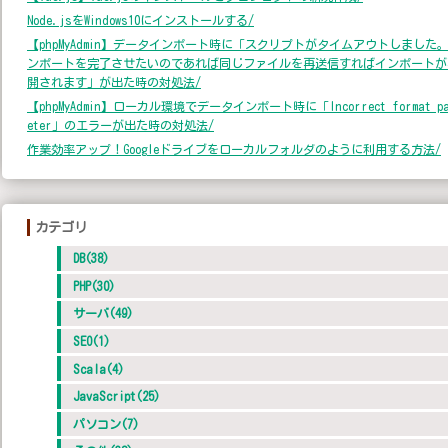
Node.jsをWindows10にインストールする/
【phpMyAdmin】データインポート時に「スクリプトがタイムアウトしました
ンポートを完了させたいのであれば同じファイルを再送信すればインポートが
開されます」が出た時の対処法/
【phpMyAdmin】ローカル環境でデータインポート時に「Incorrect format pa
eter」のエラーが出た時の対処法/
作業効率アップ！Googleドライブをローカルフォルダのように利用する方法/
カテゴリ
DB(38)
PHP(30)
サーバ(49)
SEO(1)
Scala(4)
JavaScript(25)
パソコン(7)