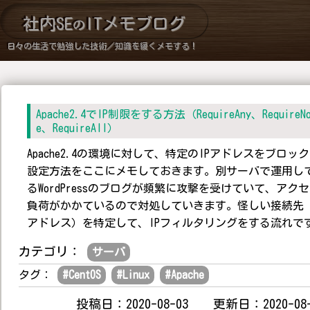
社内SE
ITメモブログ
の
日々の生活で勉強した技術／知識を緩くメモする！
Apache2.4でIP制限をする方法（RequireAny、RequireN
e、RequireAll）
Apache2.4の環境に対して、特定のIPアドレスをブロッ
設定方法をここにメモしておきます。別サーバで運用し
るWordPressのブログが頻繁に攻撃を受けていて、アク
負荷がかかているので対処していきます。怪しい接続先（
アドレス）を特定して、IPフィルタリングをする流れで
カテゴリ：
サーバ
タグ：
#
CentOS
#
Linux
#
Apache
投稿日：2020-08-03 更新日：2020-08-