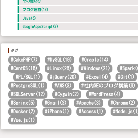
その他(38)
ブログ運営(13)
Java(6)
GoogleAppsScript(3)
タグ
#
CakePHP(7)
#
MySQL(19)
#
Oracle(14)
#
CentOS(18)
#
Linux(28)
#
Windows(21)
#
Spark(
#
PL/SQL(1)
#
jQuery(20)
#
Excel(4)
#
Git(1)
#
PostgreSQL(1)
#
AWS(3)
#
社内SEのブログ構築(3)
#
SQLServer(12)
#
Cygwin(2)
#
WordPress(4)
#
Spring(5)
#
Gmail(3)
#
Apache(3)
#
Chrome(2)
#
Docker(2)
#
iPhone(1)
#
Access(1)
#
Node.js(1
#
Vue.js(1)