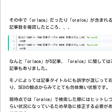
その中で「orlace」だったり「oralce」が含まれ
記事数を確認したところ、、、
SELECT COUNT
(
*
)
 FROM 記事テーブル WHERE 記事カラム LIKE 
"%orlace%"
;
 ⇒5件

SELECT COUNT
(
*
)
 FROM 記事テーブル WHERE 記事カラム LIKE 
"%oralce%"
;
なんと「orlace」が5記事、「oralce」に関しては
記事もありました。
モノによっては記事タイトルにも誤字が混じって
り、SEOの観点からみてとても勿体無い状態です。
現時点では「oralce」で検索した際にはヒットし
らい状況になっているため早急に修正する必要が