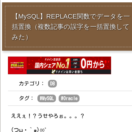
【MySQL】REPLACE関数でデータを一
括置換（複数記事の誤字を一括置換して
みた）
カテゴリ：
DB
タグ：
#
MySQL
#
Oracle
ええぇ！？うせやろぉ。。。？
(つω・｀๑)ㆀﾟ