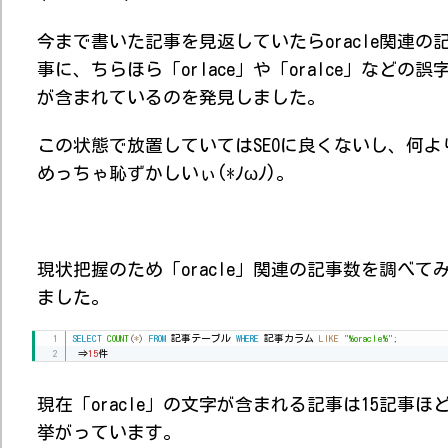
今まで書いた記事を見返していたらoracle関連の
事に、ちらほら「orlace」や「oralce」などの誤
が含まれているのを発見しました。
この状態で放置していてはSEOに良くないし、何よ
めっちゃ恥ずかしいぃ(*ﾉωﾉ)。
現状把握のため「oracle」関連の記事数を調べて
ました。
SELECT
COUNT
(
*
)
FROM
 記事テーブル 
WHERE
 記事カラム 
LIKE
"%oracle%"
;
 ⇒
15
件
現在「oracle」の文字が含まれる記事は15記事ほ
挙がっています。