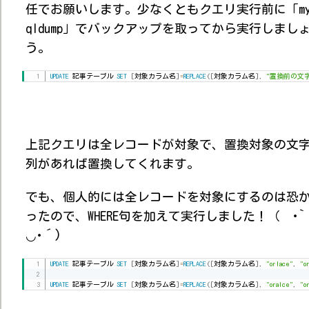
任でお願いします。少なくともクエリ実行前に「my
qldump」でバックアップを取ってから実行しまし
う。
UPDATE
 記事テーブル 
SET
[
対象カラム名
]
=
REPLACE
(
[
対象カラム名
]
,
"置換前の文
上記クエリは全レコードが対象で、置換対象の文
列があれば置換してくれます。
でも、個人的には全レコードを対象にするのは恐
ったので、WHERE句を加えて実行しました！（ ･`
◡･´)
UPDATE
 記事テーブル 
SET
[
対象カラム名
]
=
REPLACE
(
[
対象カラム名
]
,
"orlace"
,
"o
UPDATE
 記事テーブル 
SET
[
対象カラム名
]
=
REPLACE
(
[
対象カラム名
]
,
"oralce"
,
"o