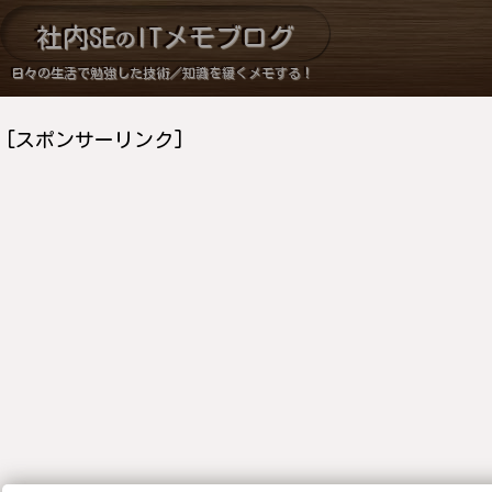
社内SE
ITメモブログ
の
日々の生活で勉強した技術／知識を緩くメモする！
[スポンサーリンク]